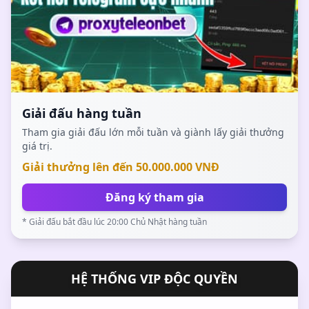
Giải đấu hàng tuần
Tham gia giải đấu lớn mỗi tuần và giành lấy giải thưởng
giá trị.
Giải thưởng lên đến 50.000.000 VNĐ
Đăng ký tham gia
* Giải đấu bắt đầu lúc 20:00 Chủ Nhật hàng tuần
HỆ THỐNG VIP ĐỘC QUYỀN