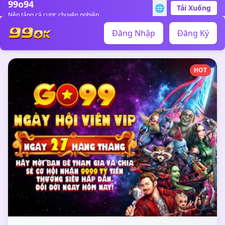
99o94
🌐
Tải Xuống
Nền tảng cá cược chuyên nghiệp
Đăng Nhập
Đăng Ký
HOT